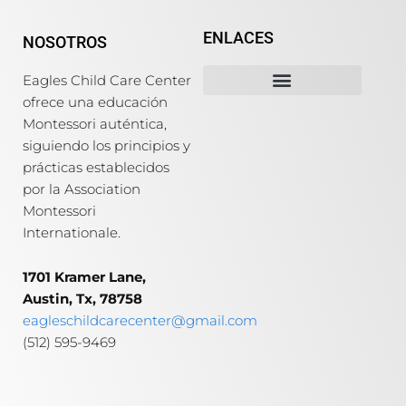
ENLACES
NOSOTROS
Eagles Child Care Center
ofrece una educación
Misión, Visión & Valores
Nuestros Programas
Montessori auténtica,
siguiendo los principios y
prácticas establecidos
por la Association
Montessori
Internationale.
1701 Kramer Lane,
Austin, Tx, 78758
eagleschildcarecenter@gmail.com
(512) 595-9469