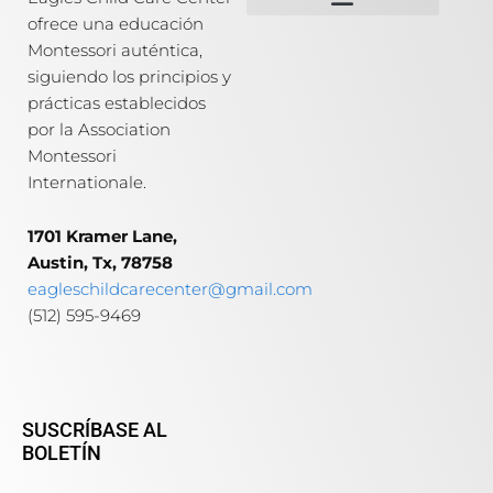
ofrece una educación
Misión, Visión & Valores
Nuestros Programas
Montessori auténtica,
siguiendo los principios y
prácticas establecidos
por la Association
Montessori
Internationale.
1701 Kramer Lane,
Austin, Tx, 78758
eagleschildcarecenter@gmail.com
(512) 595-9469
SUSCRÍBASE AL
BOLETÍN